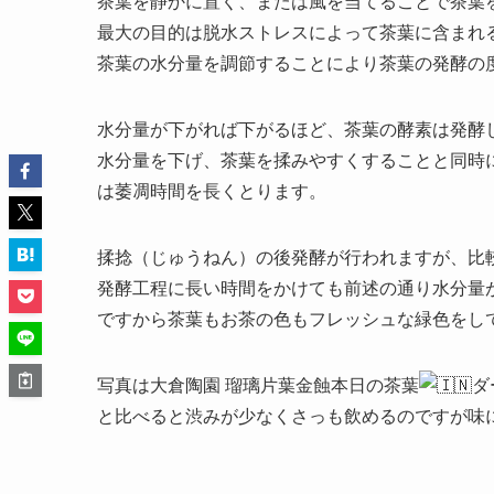
茶葉を静かに置く、または風を当てることで茶葉
最大の目的は脱水ストレスによって茶葉に含まれ
茶葉の水分量を調節することにより茶葉の発酵の
水分量が下がれば下がるほど、茶葉の酵素は発酵
水分量を下げ、茶葉を揉みやすくすることと同時
は萎凋時間を長くとります。
揉捻（じゅうねん）の後発酵が行われますが、比
発酵工程に長い時間をかけても前述の通り水分量
ですから茶葉もお茶の色もフレッシュな緑色をし
写真は大倉陶園 瑠璃片葉金蝕本日の茶葉
ダ
と比べると渋みが少なくさっも飲めるのですが味