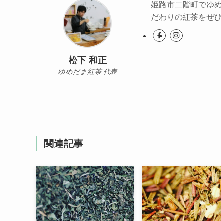
姫路市二階町でゆ
だわりの紅茶をぜ
松下 和正
ゆめだま紅茶 代表
関連記事